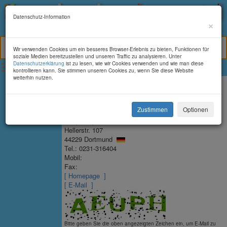
Datenschutz-Information
×
Alles rund um Kunst und Kunsthandwerk
Bitte betrachten Sie unsere Seite
im Querformat
Wir verwenden Cookies um ein besseres Browser-Erlebnis zu bieten, Funktionen für
Diesen Hinweis ausblenden
soziale Medien bereitzustellen und unseren Traffic zu analysieren. Unter
Toggle main menu visibility
Datenschutzerklärung
ist zu lesen, wie wir Cookies verwenden und wie man diese
kontrollieren kann. Sie stimmen unseren Cookies zu, wenn Sie diese Website
weiterhin nutzen.
Veranstalter-Info
Zustimmen
Optionen
Kunsthandwerkerportal
Ansprechpartner:
Michael Rettkowitz
Hellerstr. 107
44229
Dortmund
Tel.:
0231-316404
Mobil:
Fax:
[ Homepage ]
[ E-Mail ]
Bitte geben Sie die oben angezeigten Zeichen ein, um E-Mail zu