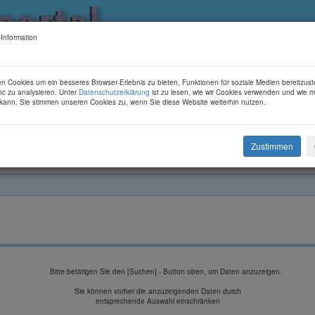
Information
s
Märkte etc.
Kurse
Forum
Über uns
n Cookies um ein besseres Browser-Erlebnis zu bieten, Funktionen für soziale Medien bereitzust
fic zu analysieren. Unter
Datenschutzerklärung
ist zu lesen, wie wir Cookies verwenden und wie 
n kann. Sie stimmen unseren Cookies zu, wenn Sie diese Website weiterhin nutzen.
+
+
+
Veranstalter-Verzeichnis
Hier finden Sie Veranstalter von Märkten und Messen.
Zustimmen
Bitte betätigen Sie den [Suchen] - Button oben, um Daten anzuzeigen.
Sie können vorher die anzuzeigenden Daten durch
entsprechende Auswahl einschränken