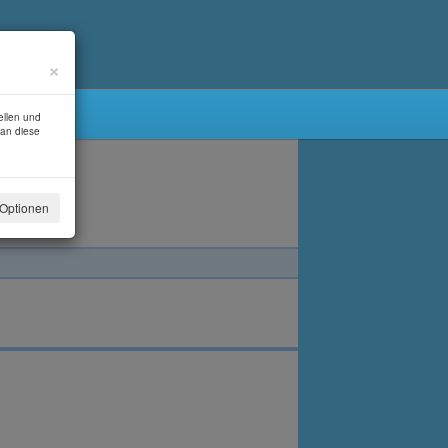
×
ellen und
man diese
Optionen